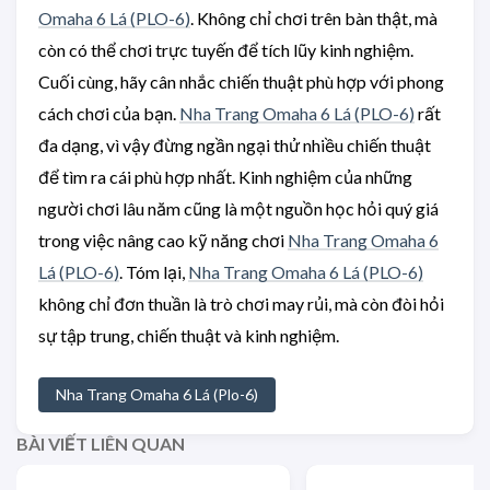
Omaha 6 Lá (PLO-6)
. Không chỉ chơi trên bàn thật, mà
còn có thể chơi trực tuyến để tích lũy kinh nghiệm.
Cuối cùng, hãy cân nhắc chiến thuật phù hợp với phong
cách chơi của bạn.
Nha Trang Omaha 6 Lá (PLO-6)
rất
đa dạng, vì vậy đừng ngần ngại thử nhiều chiến thuật
để tìm ra cái phù hợp nhất. Kinh nghiệm của những
người chơi lâu năm cũng là một nguồn học hỏi quý giá
trong việc nâng cao kỹ năng chơi
Nha Trang Omaha 6
Lá (PLO-6)
. Tóm lại,
Nha Trang Omaha 6 Lá (PLO-6)
không chỉ đơn thuần là trò chơi may rủi, mà còn đòi hỏi
sự tập trung, chiến thuật và kinh nghiệm.
Nha Trang Omaha 6 Lá (Plo-6)
BÀI VIẾT LIÊN QUAN